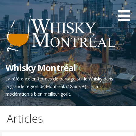
Aller
au
contenu
Whisky Montréal
La référence en termes de partage sur le Whisky dans
la grande région de Montréal. (18 ans +) — La
modération a bien meilleur goût.
Articles