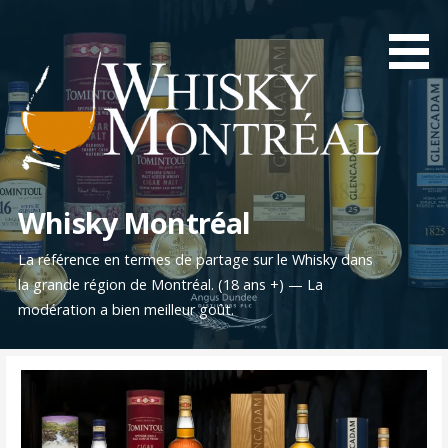
Aller
au
contenu
Whisky Montréal
La référence en termes de partage sur le Whisky dans
la grande région de Montréal. (18 ans +) — La
modération a bien meilleur goût.