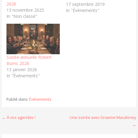
2026
septembre : Soirée
17 septembre 2019
13 novembre 2025
Bunnahabhain 16 octobre
In "Événements"
In "Non classé"
: Assemblée Générale
(ouvert uniquement aux
membres) 23 octobre :
Drew Mayville 13
novembre : Soirée avec
Martine Nouet 11…
Soirée annuelle Robert
Burns 2026
13 janvier 2026
In "Événements"
Publié dans:
Événements
Navigation
← À vos agendas !
Une soirée avec Graeme Macaloney
→
de